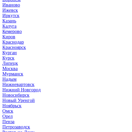
Иваново
Ижевск
Иркутск
Казань
Калуга
Кемерово
Киров
Краснодар
Красноярск
Курган
Курск
Липецк
Москва
Мурманск
Надым
Нижневартовск
Нижний Новгород
Новосибирск
Новый Уренгой
Ноябрьск
Омск
Орел
Пенза
Петрозаводск