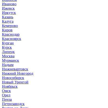
Иваново
Ижевск
Иркутск
Казань
Калуга
Кемерово
Киров
Краснодар
Красноярск
Курган
Курск
Липецк
Москва
Мурманск
Надым
Нижневартовск
Нижний Новгород
Новосибирск
Новый Уренгой
Ноябрьск
Омск
Орел
Пенза
Петрозаводск