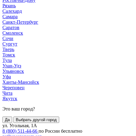
Ростов-на-Дону
Рязань
Салехард
Самара
Санкт-Петербург
Саратов
Смоленск
Сочи
Сургут
Тверь
Томск
Тула
Улан-Удэ
Ульяновск
Уфа
Ханты-Мансийск
Череповец
Чита
Якутск
Это ваш город?
Да
Выбрать другой город
ул. Угольная, 1А
8 (800) 511-44-66
по России бесплатно