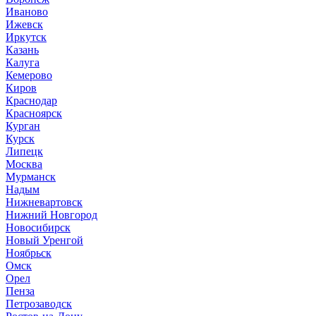
Иваново
Ижевск
Иркутск
Казань
Калуга
Кемерово
Киров
Краснодар
Красноярск
Курган
Курск
Липецк
Москва
Мурманск
Надым
Нижневартовск
Нижний Новгород
Новосибирск
Новый Уренгой
Ноябрьск
Омск
Орел
Пенза
Петрозаводск