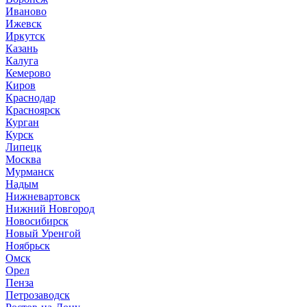
Иваново
Ижевск
Иркутск
Казань
Калуга
Кемерово
Киров
Краснодар
Красноярск
Курган
Курск
Липецк
Москва
Мурманск
Надым
Нижневартовск
Нижний Новгород
Новосибирск
Новый Уренгой
Ноябрьск
Омск
Орел
Пенза
Петрозаводск