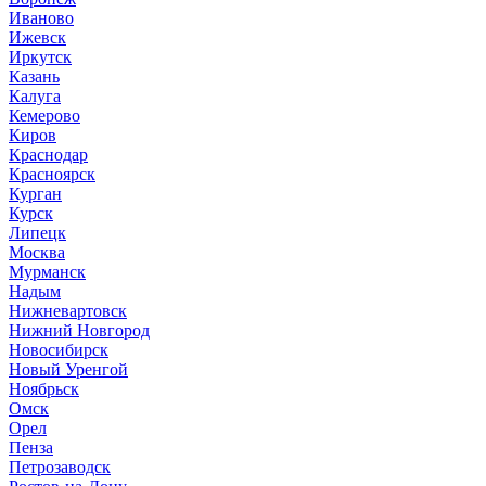
Иваново
Ижевск
Иркутск
Казань
Калуга
Кемерово
Киров
Краснодар
Красноярск
Курган
Курск
Липецк
Москва
Мурманск
Надым
Нижневартовск
Нижний Новгород
Новосибирск
Новый Уренгой
Ноябрьск
Омск
Орел
Пенза
Петрозаводск